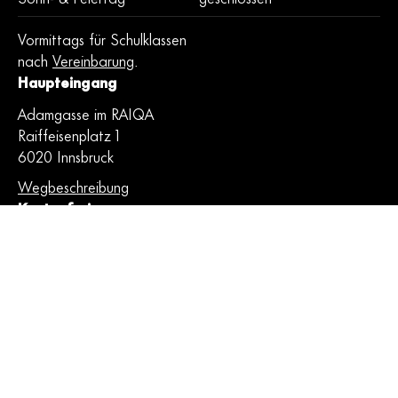
Vormittags für Schulklassen
nach
Vereinbarung
.
Haupteingang
Adamgasse im RAIQA
Raiffeisenplatz 1
6020 Innsbruck
Wegbeschreibung
Kostenfrei
Der Eintritt sowie alle
Veranstaltungen sind kostenlos.
Barrierefrei
Die Kunstbrücke ist
barrierefrei zugänglich.