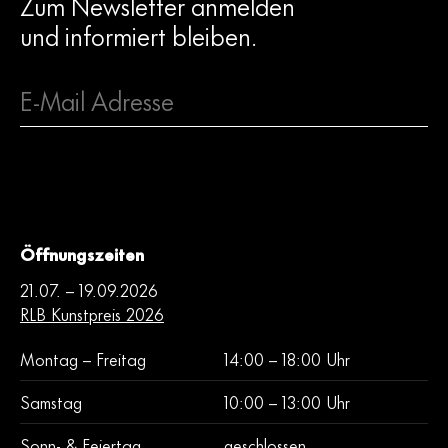
Zum Newsletter anmelden
und informiert bleiben.
Frau
Herr
Öffnungszeiten
Mit dem Absenden des Formulares erkläre ich mich mit der
21.07. – 19.09.2026
Verarbeitung meiner Daten entsprechend der
RLB Kunstpreis 2026
Datenschutzerklärung einverstanden.
Montag – Freitag
14:00 – 18:00 Uhr
zum Newsletter anmelden
Samstag
10:00 – 13:00 Uhr
Sonn- & Feiertag
geschlossen