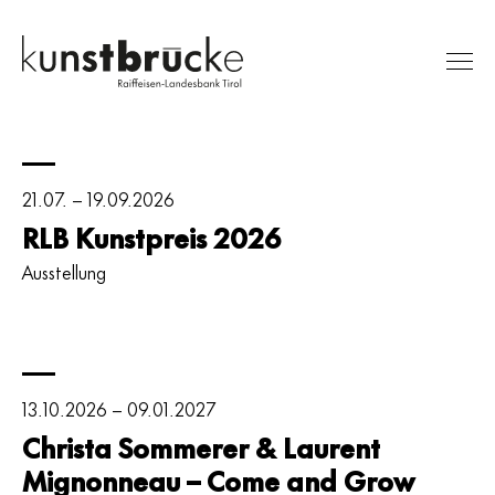
Kunstbrücke
Ausstellungen
21.07. – 19.09.2026
Innsbruck
Sammlung
RLB Kunstpreis 2026
RLB Kunstpreis
–
Ausstellung
Besuch
ein
Über uns
Raum
Suche
13.10.2026 – 09.01.2027
für
Christa Sommerer & Laurent
Kunst
Mignonneau – Come and Grow