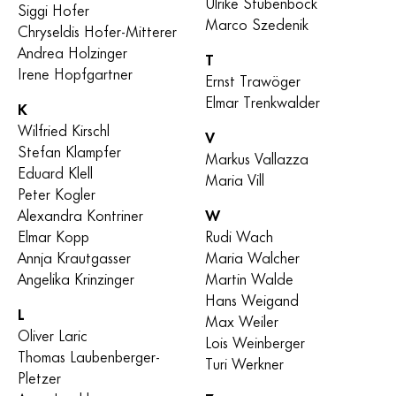
Ulrike Stubenböck
Siggi Hofer
Marco Szedenik
Chryseldis Hofer-Mitterer
Andrea Holzinger
T
Irene Hopfgartner
Ernst Trawöger
Elmar Trenkwalder
K
Wilfried Kirschl
V
Stefan Klampfer
Markus Vallazza
Eduard Klell
Maria Vill
Peter Kogler
Alexandra Kontriner
W
Elmar Kopp
Rudi Wach
Annja Krautgasser
Maria Walcher
Angelika Krinzinger
Martin Walde
Hans Weigand
L
Max Weiler
Oliver Laric
Lois Weinberger
Thomas Laubenberger-
Turi Werkner
Pletzer