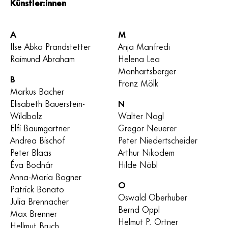
Künstler:innen
A
M
Ilse Abka Prandstetter
Anja Manfredi
Raimund Abraham
Helena Lea
Manhartsberger
B
Franz Mölk
Markus Bacher
Elisabeth Bauerstein-
N
Wildbolz
Walter Nagl
Elfi Baumgartner
Gregor Neuerer
Andrea Bischof
Peter Niedertscheider
Peter Blaas
Arthur Nikodem
Éva Bodnár
Hilde Nöbl
Anna-Maria Bogner
O
Patrick Bonato
Oswald Oberhuber
Julia Brennacher
Bernd Oppl
Max Brenner
Helmut P. Ortner
Hellmut Bruch