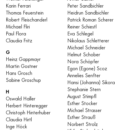
Karin Ferrari
Peter Sandbichler
Thomas Feuerstein
Heidrun Sandbichler
Robert Fleischanderl
Patrick Roman Scherer
Michael Fliri
Reiner Schiestl
Paul Flora
Eva Schlegel
Claudia Fritz
Nikolaus Schletterer
Michael Schneider
G
Helmut Schober
Heinz Gappmayr
Nora Schöpfer
Martin Gostner
Egon (Egone) Scoz
Hans Grosch
Annelies Senfter
Sabine Groschup
Hansi (Johanna) Sikora
Stephanie Stern
H
August Stimpfl
Oswald Haller
Esther Stocker
Herbert Hinteregger
Michael Strasser
Christoph Hinterhuber
Esther Strauß
Claudia Hirtl
Norbert Strolz
Inge Höck