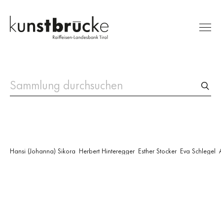
Ausstellungen
Sammlung
RLB Kunstpreis
Besuch
Hansi (Johanna) Sikora
Herbert Hinteregger
Esther Stocker
Eva Schlegel
Über uns
Suche