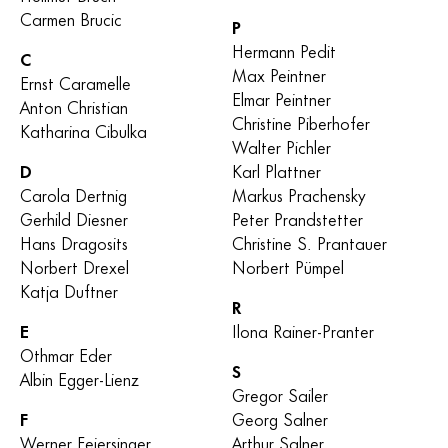
Carmen Brucic
P
Hermann Pedit
C
Max Peintner
Ernst Caramelle
Elmar Peintner
Anton Christian
Christine Piberhofer
Katharina Cibulka
Walter Pichler
D
Karl Plattner
Carola Dertnig
Markus Prachensky
Gerhild Diesner
Peter Prandstetter
Hans Dragosits
Christine S. Prantauer
Norbert Drexel
Norbert Pümpel
Katja Duftner
R
E
Ilona Rainer-Pranter
Othmar Eder
S
Albin Egger-Lienz
Gregor Sailer
F
Georg Salner
Werner Feiersinger
Arthur Salner